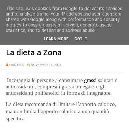
This site uses cookies from Google to deliver its services
and to analyze traffic. Your IP address and user-agent are
shared with Google along with performance and security
metrics to ensure quality of service, generate usage
statistics, and to detect and address abuse.
LEARN MORE
GOT IT
Home page
Dimagrimento
La dieta a Zona
La dieta a Zona
CRISTINA
NOVEMBRE 11, 2023
Incoraggia le persone a consumare
grassi
salutari e
antiossidanti , compresi i grassi omega-3 e gli
antiossidanti polifenolici in forma di integratore.
La dieta raccomanda di limitare l’apporto calorico,
ma non limita l’apporto calorico a una quantità
specifica.